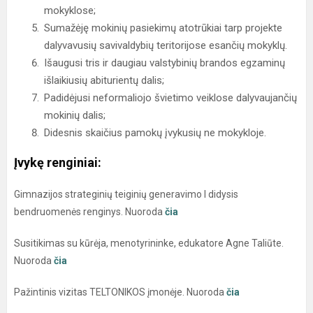
mokyklose;
Sumažėję mokinių pasiekimų atotrūkiai tarp projekte
dalyvavusių savivaldybių teritorijose esančių mokyklų.
Išaugusi tris ir daugiau valstybinių brandos egzaminų
išlaikiusių abiturientų dalis;
Padidėjusi neformaliojo švietimo veiklose dalyvaujančių
mokinių dalis;
Didesnis skaičius pamokų įvykusių ne mokykloje.
Įvykę renginiai:
Gimnazijos strateginių teiginių generavimo I didysis
bendruomenės renginys. Nuoroda
čia
Susitikimas su kūrėja, menotyrininke, edukatore Agne Taliūte.
Nuoroda
čia
Pažintinis vizitas TELTONIKOS įmonėje. Nuoroda
čia