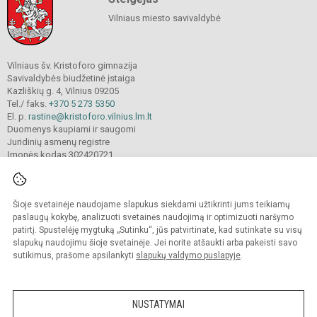
Vilniaus miesto savivaldybė
Vilniaus šv. Kristoforo gimnazija
Savivaldybės biudžetinė įstaiga
Kazliškių g. 4, Vilnius 09205
Tel./ faks.
+370 5 273 5350
El. p.
rastine@kristoforo.vilnius.lm.lt
Duomenys kaupiami ir saugomi
Juridinių asmenų registre
Įmonės kodas 302420721
Šioje svetainėje naudojame slapukus siekdami užtikrinti jums teikiamų
© 2024. Vilniaus šv. Kristoforo gimnazija. Visos teisės saugomos.
Kopijuoti turinį be raštiško įstaigos administracijos sutikimo griežtai draudžiama.
paslaugų kokybę, analizuoti svetainės naudojimą ir optimizuoti naršymo
patirtį. Spustelėję mygtuką „Sutinku“, jūs patvirtinate, kad sutinkate su visų
Prieinamumo paraiška
Slapukų valdymas
slapukų naudojimu šioje svetainėje. Jei norite atšaukti arba pakeisti savo
sutikimus, prašome apsilankyti
slapukų valdymo puslapyje
.
Sumanus būdas atnaujinti
mokyklos interneto
svetainę
NUSTATYMAI