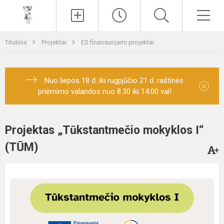
Paieška
Men
Titulinis
Projektai
ES finansuojami projektai
Nuo liepos 18 d. iki rugpjūčio 21 d. raštinės
×
priėmimo valandos nuo 8.30 iki 14.00 val!
Projektas „Tūkstantmečio mokyklos I“
(TŪM)