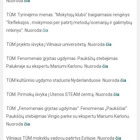
Nuoroda
čia
TŪM. Tyrinėjimo menas. "Mokytojų klubo" baigiamasis renginys
"Refleksijos , mokymosi per patirtį metodų/scenarijų ir galimybių
rinkinys". Nuoroda
čia
TŪM prjekto išvyka į Vilniaus universitetą. Nuoroda
čia
TŪM. Fenomenais grįstas ugdymas. Paukščių stebėjimas
Paluknėje su ekspertu Mariumi Karlonu. Nuoroda
čia
TŪM kultūrinio ugdymo stažuotė Nyderlanduose. Nuoroda
čia
TŪM. Pirmokų išvyka į Utenos STEAM centrą. Nuoroda
čia
TŪM. „Fenomenais grįstas ugdymas“. Fenomenas „Paukščiai“.
Paukščių stebėjimas Vingio parke su ekspertu Mariumi Karlonu.
Nuoroda
čia
Vilniaus TŪM mokyklų vadovų patirtys Estijoje. Nuoroda
čia