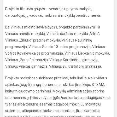
Projekto tikslinės grupės – bendrojo ugdymo mokyklų
darbuotojai, jų vadovai, mokiniai ir mokyklų bendruomenės.
Be Vilniaus miesto savivaldybės, projekto partnerės yra 10
Vilniaus miesto mokyklų: Vilniaus darželis-mokykla „Vilija“,
Vilniaus „Žiburio“ pradinė mokykla, Vilniaus Naujininkų
progimnazija, Vilniaus Sausio 13-osios progimnazija, Vilniaus
Sofijos Kovalevskajos progimnazija, Vilniaus Liepkalnio mokykla,
Vilniaus „Žaros“ gimnazija, Vilniaus Karoliniškių gimnazija,
Vilniaus Pilaitės gimnazija, Vilniaus šv. Kristoforo gimnazija.
Projekto mokyklose siekiama pritaikyti, tobulinti lauko ir vidaus
aplinkas, įsigyti įrangą ir priemones skirtas įtraukiojo, STEAM,
kultūrinio ugdymo gerinimui. Mokyklų administracijos stiprins
duomenimis grįstos vadybos įgūdžius, kartu su pedagogais kurs
tvarias arba tobulins esamas pagalbos mokiniui, mokytojui
sistemas, atliepiančias kiekvieno poreikius, įtraukiant kitas