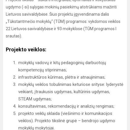
ugdymo (-si) sąlygas mokinių pasiekimų atotrūkiams mažinti
Lietuvos savivaldybėse. Šiuo projektu įgyvendinama dalis
„Tūkstantmečio mokyklų“ (TŪM) programos: vykdomos veiklos
22 Lietuvos savivaldybėse ir 93 mokyklose (TŪM programos I
srautas).
Projekto veiklos:
mokyklų vadovų ir kitų pedagoginių darbuotojų
kompetencijų stiprinimas;
infrastruktūros kūrimas, plėtra ir atnaujinimas;
mokyklų veiklos tobulinimas keturiose srityse: lyderystė
veikiant, įtraukusis ugdymas, kultūrinis ugdymas,
STEAM ugdymas;
konsultavimas, rekomendacijų ir analizių rengimas;
projekto veiklų sklaida (viešinimo ir komunikacijos
veiklos). Projekto tikslinė grupė – bendrojo ugdymo
mokyklų mokytojai.