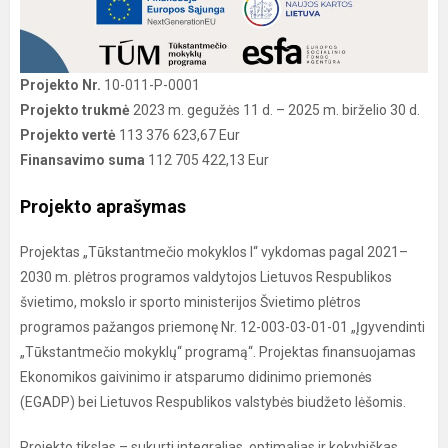
Projekto Nr.
10-011-P-0001
Projekto trukmė
2023 m. gegužės 11 d. – 2025 m. birželio 30 d.
Projekto vertė
113 376 623,67 Eur
Finansavimo suma
112 705 422,13 Eur
Projekto aprašymas
Projektas „Tūkstantmečio mokyklos I“ vykdomas pagal 2021–
2030 m. plėtros programos valdytojos Lietuvos Respublikos
švietimo, mokslo ir sporto ministerijos Švietimo plėtros
programos pažangos priemonę Nr. 12-003-03-01-01 „Įgyvendinti
„Tūkstantmečio mokyklų“ programą“. Projektas finansuojamas
Ekonomikos gaivinimo ir atsparumo didinimo priemonės
(EGADP) bei Lietuvos Respublikos valstybės biudžeto lėšomis.
Projekto tikslas – sukurti integralias, optimalias ir kokybiškas