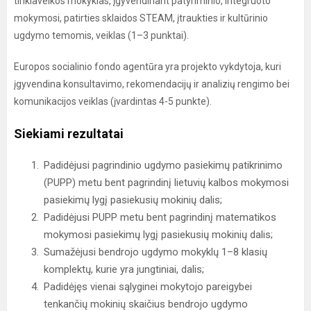
tinklaveikos mokyklas, įgyvendinant patyriminio, integruoto
mokymosi, patirties sklaidos STEAM, įtraukties ir kultūrinio
ugdymo temomis, veiklas (1–3 punktai).
Europos socialinio fondo agentūra yra projekto vykdytoja, kuri
įgyvendina konsultavimo, rekomendacijų ir analizių rengimo bei
komunikacijos veiklas (įvardintas 4-5 punkte).
Siekiami rezultatai
Padidėjusi pagrindinio ugdymo pasiekimų patikrinimo
(PUPP) metu bent pagrindinį lietuvių kalbos mokymosi
pasiekimų lygį pasiekusių mokinių dalis;
Padidėjusi PUPP metu bent pagrindinį matematikos
mokymosi pasiekimų lygį pasiekusių mokinių dalis;
Sumažėjusi bendrojo ugdymo mokyklų 1–8 klasių
komplektų, kurie yra jungtiniai, dalis;
Padidėjęs vienai sąlyginei mokytojo pareigybei
tenkančių mokinių skaičius bendrojo ugdymo