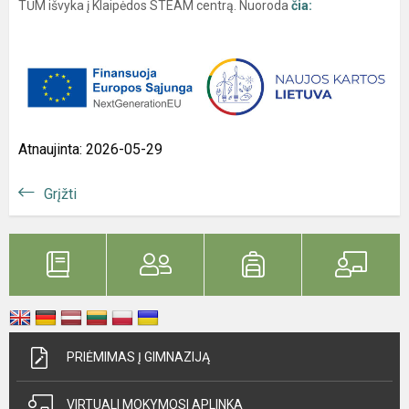
TŪM išvyka į Klaipėdos STEAM centrą. Nuoroda
čia:
Atnaujinta: 2026-05-29
Grįžti
PRIĖMIMAS Į GIMNAZIJĄ
VIRTUALI MOKYMOSI APLINKA