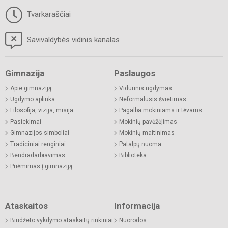
Tvarkaraščiai
Savivaldybės vidinis kanalas
Gimnazija
Paslaugos
Apie gimnaziją
Vidurinis ugdymas
Ugdymo aplinka
Neformalusis švietimas
Filosofija, vizija, misija
Pagalba mokiniams ir tėvams
Pasiekimai
Mokinių pavėžėjimas
Gimnazijos simboliai
Mokinių maitinimas
Tradiciniai renginiai
Patalpų nuoma
Bendradarbiavimas
Biblioteka
Priėmimas į gimnaziją
Ataskaitos
Informacija
Biudžeto vykdymo ataskaitų rinkiniai
Nuorodos