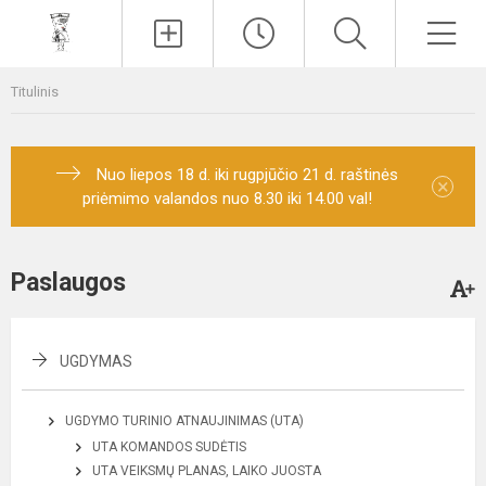
Paieška
Men
Titulinis
Nuo liepos 18 d. iki rugpjūčio 21 d. raštinės
×
priėmimo valandos nuo 8.30 iki 14.00 val!
Paslaugos
UGDYMAS
UGDYMO TURINIO ATNAUJINIMAS (UTA)
UTA KOMANDOS SUDĖTIS
UTA VEIKSMŲ PLANAS, LAIKO JUOSTA