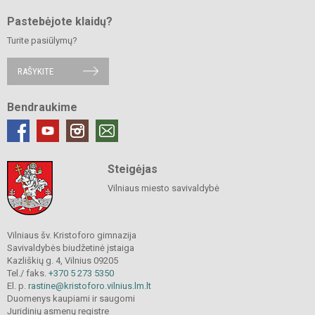
Pastebėjote klaidų?
Turite pasiūlymų?
RAŠYKITE
Bendraukime
Steigėjas
Vilniaus miesto savivaldybė
Vilniaus šv. Kristoforo gimnazija
Savivaldybės biudžetinė įstaiga
Kazliškių g. 4, Vilnius 09205
Tel./ faks.
+370 5 273 5350
El. p.
rastine@kristoforo.vilnius.lm.lt
Duomenys kaupiami ir saugomi
Juridinių asmenų registre