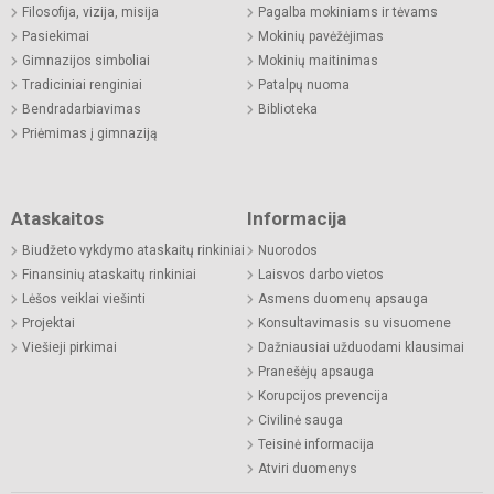
Filosofija, vizija, misija
Pagalba mokiniams ir tėvams
Pasiekimai
Mokinių pavėžėjimas
Gimnazijos simboliai
Mokinių maitinimas
Tradiciniai renginiai
Patalpų nuoma
Bendradarbiavimas
Biblioteka
Priėmimas į gimnaziją
Ataskaitos
Informacija
Biudžeto vykdymo ataskaitų rinkiniai
Nuorodos
Finansinių ataskaitų rinkiniai
Laisvos darbo vietos
Lėšos veiklai viešinti
Asmens duomenų apsauga
Projektai
Konsultavimasis su visuomene
Viešieji pirkimai
Dažniausiai užduodami klausimai
Pranešėjų apsauga
Korupcijos prevencija
Civilinė sauga
Teisinė informacija
Atviri duomenys