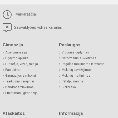
Tvarkaraščiai
Savivaldybės vidinis kanalas
Gimnazija
Paslaugos
Apie gimnaziją
Vidurinis ugdymas
Ugdymo aplinka
Neformalusis švietimas
Filosofija, vizija, misija
Pagalba mokiniams ir tėvams
Pasiekimai
Mokinių pavėžėjimas
Gimnazijos simboliai
Mokinių maitinimas
Tradiciniai renginiai
Patalpų nuoma
Bendradarbiavimas
Biblioteka
Priėmimas į gimnaziją
Ataskaitos
Informacija