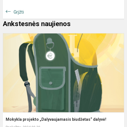
Grįžti
Ankstesnės naujienos
M
p
„
b
d
Mokykla projekto „Dalyvaujamasis biudžetas“ dalyvė!