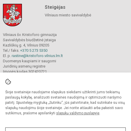
Steigėjas
Vilniaus miesto savivaldybė
Vilniaus šv. Kristoforo gimnazija
Savivaldybės biudžetinė įstaiga
Kazliškių g. 4, Vilnius 09205
Tel./ faks.
+370 5 273 5350
El. p.
rastine@kristoforo.vilnius.lm.lt
Duomenys kaupiami ir saugomi
Juridinių asmenų registre
Įmonės kodas 302420721
Šioje svetainėje naudojame slapukus siekdami užtikrinti jums teikiamų
© 2024. Vilniaus šv. Kristoforo gimnazija. Visos teisės saugomos.
Kopijuoti turinį be raštiško įstaigos administracijos sutikimo griežtai draudžiama.
paslaugų kokybę, analizuoti svetainės naudojimą ir optimizuoti naršymo
patirtį. Spustelėję mygtuką „Sutinku“, jūs patvirtinate, kad sutinkate su visų
Prieinamumo paraiška
Slapukų valdymas
slapukų naudojimu šioje svetainėje. Jei norite atšaukti arba pakeisti savo
sutikimus, prašome apsilankyti
slapukų valdymo puslapyje
.
Sumanus būdas atnaujinti
mokyklos interneto
svetainę