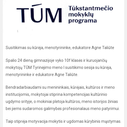
Susitikimas su kūrėja, menotyrininke, edukatore Agne Taliūte
Spalio 24 dieną gimnazijoje vyko 10f klasės ir kuruojančių
mokytojų TŪM Tyrinėjimo meno I susitikimo sesija su kūrėja,
menotyrininke ir edukatore Agne Taliūte.
Bendradarbiaudami su menininkais, kūrėjais, kultūros ir meno
institucijomis, mokytojai stiprina kompetencijas kultūrinio
ugdymo srityje, o mokiniai plėtoja kultūros, meno istorijos žinias
bei jiems sudaromos galimybės profesionalaus meno patyrimui.
Taip stiprėja motyvacija mokytis ir ugdomas kūrybinis mąstymas.