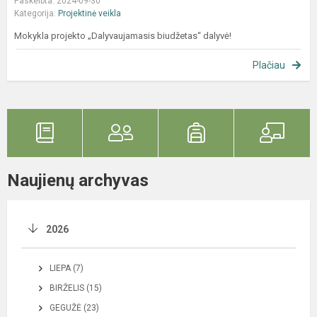
Paskelbta: 2024-09-30
Kategorija:
Projektinė veikla
Mokykla projekto „Dalyvaujamasis biudžetas“ dalyvė!
Plačiau
Naujienų archyvas
2026
LIEPA (7)
BIRŽELIS (15)
GEGUŽĖ (23)