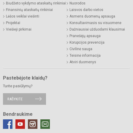
Biudžeto vykdymo ataskaitų rinkiniai
Nuorodos
Finansinių ataskaitų rinkiniai
Laisvos darbo vietos
Lėšos veiklai viešinti
Asmens duomenų apsauga
Projektai
Konsultavimasis su visuomene
Viešieji pirkimai
Dažniausiai užduodami klausimai
Pranešėjų apsauga
Korupcijos prevencija
Civilinė sauga
Teisinė informacija
Atviri duomenys
Pastebėjote klaidų?
Turite pasiūlymų?
RAŠYKITE
Bendraukime