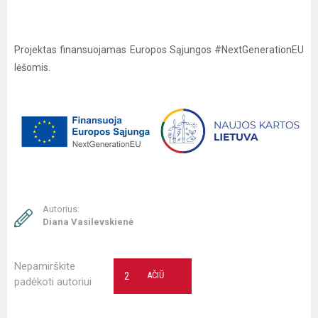
Projektas finansuojamas Europos Sąjungos #NextGenerationEU
lėšomis.
Autorius:
Diana Vasilevskienė
Nepamirškite
2
AČIŪ
padėkoti autoriui