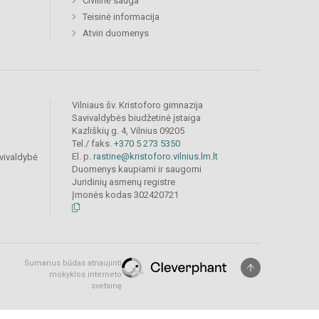
Civilinė sauga
Teisinė informacija
Atviri duomenys
Vilniaus šv. Kristoforo gimnazija
Savivaldybės biudžetinė įstaiga
Kazliškių g. 4, Vilnius 09205
Tel./ faks.
+370 5 273 5350
El. p.
rastine@kristoforo.vilnius.lm.lt
vivaldybė
Duomenys kaupiami ir saugomi
Juridinių asmenų registre
Įmonės kodas 302420721
Sumanus būdas atnaujinti
mokyklos interneto
svetainę