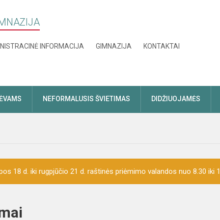
IMNAZIJA
NISTRACINĖ INFORMACIJA
GIMNAZIJA
KONTAKTAI
TĖVAMS
NEFORMALUSIS ŠVIETIMAS
DIDŽIUOJAMĖS
pos 18 d. iki rugpjūčio 21 d. raštinės priėmimo valandos nuo 8.30 iki 1
ojimai