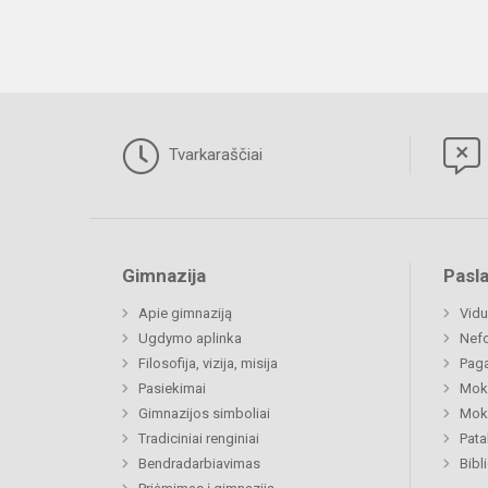
Tvarkaraščiai
Gimnazija
Pasl
Apie gimnaziją
Vidu
Ugdymo aplinka
Nefo
Filosofija, vizija, misija
Paga
Pasiekimai
Moki
Gimnazijos simboliai
Moki
Tradiciniai renginiai
Pat
Bendradarbiavimas
Bibl