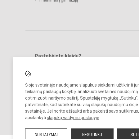
Priėmimas į gimnaziją
Pastebėjote klaidų?
Bend
Turite pasiūlymų?
RAŠYKITE
Šioje svetainėje naudojame slapukus siekdami užtikrinti j
teikiamų paslaugų kokybę, analizuoti svetainės naudojimą 
optimizuoti naršymo patirtį. Spustelėję mygtuką „Sutinku“,
patvirtinate, kad sutinkate su visų slapukų naudojimu šioje
svetainėje. Jei norite atšaukti arba pakeisti savo sutikimu
© 2024. Vilniaus šv. Kristoforo gimnazija. Visos teisės saugomos.
apsilankyti
slapukų valdymo puslapyje
.
Kopijuoti turinį be raštiško įstaigos administracijos sutikimo griežtai
draudžiama.
NUSTATYMAI
NESUTINKU
SUT