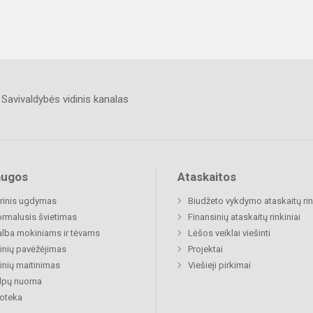
Savivaldybės vidinis kanalas
augos
Ataskaitos
rinis ugdymas
Biudžeto vykdymo ataskaitų rin
rmalusis švietimas
Finansinių ataskaitų rinkiniai
lba mokiniams ir tėvams
Lėšos veiklai viešinti
nių pavėžėjimas
Projektai
nių maitinimas
Viešieji pirkimai
alpų nuoma
ioteka