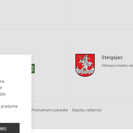
Steigėjas
raukime
Vilniaus miesto sa
ums
ir
 jūs
s, prašome
Prieinamumo paraiška
Slapukų valdymas
INKU