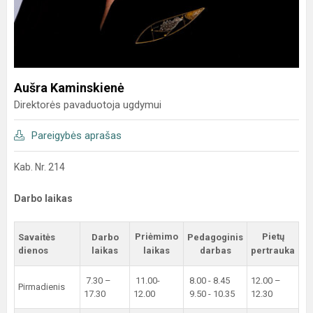
Aušra Kaminskienė
Direktorės pavaduotoja ugdymui
Pareigybės aprašas
Kab. Nr. 214
Darbo laikas
Priėmimo
Pietų
Savaitės
Darbo
Pedagoginis
dienos
laikas
laikas
darbas
pertrauka
7.30 –
11.00-
8.00 - 8.45
12.00 –
Pirmadienis
17.30
12.00
9.50 - 10.35
12.30