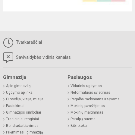
Tvarkaraščiai
Savivaldybės vidinis kanalas
Gimnazija
Paslaugos
Apie gimnaziją
Vidurinis ugdymas
Ugdymo aplinka
Neformalusis švietimas
Filosofija, vizija, misija
Pagalba mokiniams ir tėvams
Pasiekimai
Mokinių pavėžėjimas
Gimnazijos simboliai
Mokinių maitinimas
Tradiciniai renginiai
Patalpų nuoma
Bendradarbiavimas
Biblioteka
Priėmimas į gimnaziją