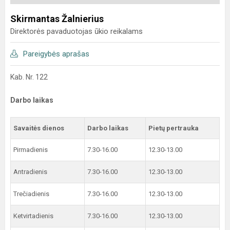
Skirmantas Žalnierius
Direktorės pavaduotojas ūkio reikalams
Pareigybės aprašas
Kab. Nr. 122
Darbo laikas
Savaitės dienos
Darbo laikas
Pietų pertrauka
Pirmadienis
7.30-16.00
12.30-13.00
Antradienis
7.30-16.00
12.30-13.00
Trečiadienis
7.30-16.00
12.30-13.00
Ketvirtadienis
7.30-16.00
12.30-13.00