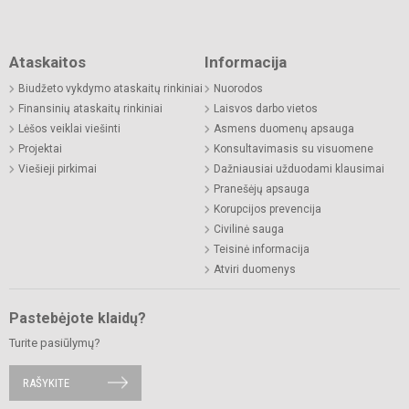
Ataskaitos
Informacija
Biudžeto vykdymo ataskaitų rinkiniai
Nuorodos
Finansinių ataskaitų rinkiniai
Laisvos darbo vietos
Lėšos veiklai viešinti
Asmens duomenų apsauga
Projektai
Konsultavimasis su visuomene
Viešieji pirkimai
Dažniausiai užduodami klausimai
Pranešėjų apsauga
Korupcijos prevencija
Civilinė sauga
Teisinė informacija
Atviri duomenys
Pastebėjote klaidų?
Turite pasiūlymų?
RAŠYKITE