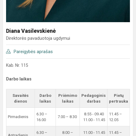
Diana Vasilevskienė
Direktorės pavaduotoja ugdymui
Pareigybės aprašas
Kab. Nr. 115
Darbo laikas
Savaitės
Darbo
Priėmimo
Pedagoginis
Pietų
dienos
laikas
laikas
darbas
pertrauka
6.30 –
8.55 - 09.40
11.45 –
Pirmadienis
7.00 – 8.30
16.00
11.00 - 11.45
12.05
6.30 –
8.00 –
11.00 - 11.45
11.45 –
Antradienis