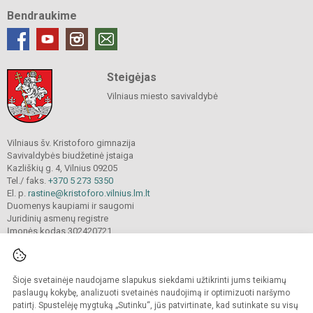
Bendraukime
Steigėjas
Vilniaus miesto savivaldybė
Vilniaus šv. Kristoforo gimnazija
Savivaldybės biudžetinė įstaiga
Kazliškių g. 4, Vilnius 09205
Tel./ faks.
+370 5 273 5350
El. p.
rastine@kristoforo.vilnius.lm.lt
Duomenys kaupiami ir saugomi
Juridinių asmenų registre
Įmonės kodas 302420721
Šioje svetainėje naudojame slapukus siekdami užtikrinti jums teikiamų
© 2024. Vilniaus šv. Kristoforo gimnazija. Visos teisės saugomos.
Kopijuoti turinį be raštiško įstaigos administracijos sutikimo griežtai draudžiama.
paslaugų kokybę, analizuoti svetainės naudojimą ir optimizuoti naršymo
patirtį. Spustelėję mygtuką „Sutinku“, jūs patvirtinate, kad sutinkate su visų
Prieinamumo paraiška
Slapukų valdymas