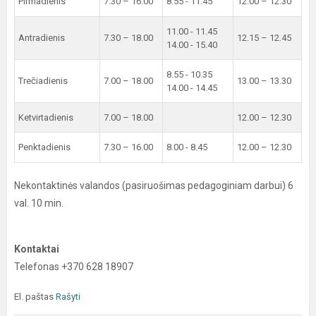
Pirmadienis
7.30 – 16.00
8.55 - 11.45
12.00 – 12.30
11.00 - 11.45
Antradienis
7.30 – 18.00
12.15 – 12.45
14.00 - 15.40
8.55 - 10.35
Trečiadienis
7.00 – 18.00
13.00 – 13.30
14.00 - 14.45
Ketvirtadienis
7.00 – 18.00
12.00 – 12.30
Penktadienis
7.30 – 16.00
8.00 - 8.45
12.00 – 12.30
Nekontaktinės valandos (pasiruošimas pedagoginiam darbui) 6
val. 10 min.
Kontaktai
Telefonas +370 628 18907
El. paštas
Rašyti