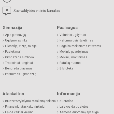
Savivaldybės vidinis kanalas
Gimnazija
Paslaugos
Apie gimnaziją
Vidurinis ugdymas
Ugdymo aplinka
Neformalusis švietimas
Filosofija, vizija, misija
Pagalba mokiniams ir tėvams
Pasiekimai
Mokinių pavėžėjimas
Gimnazijos simboliai
Mokinių maitinimas
Tradiciniai renginiai
Patalpų nuoma
Bendradarbiavimas
Biblioteka
Priėmimas į gimnaziją
Ataskaitos
Informacija
Biudžeto vykdymo ataskaitų rinkiniai
Nuorodos
Finansinių ataskaitų rinkiniai
Laisvos darbo vietos
Lėšos veiklai viešinti
Asmens duomenų apsauga