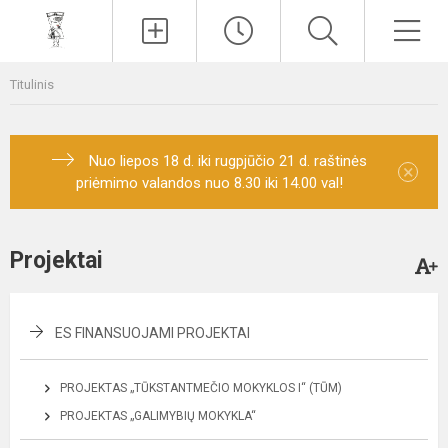
Paieška
Men
Titulinis
Nuo liepos 18 d. iki rugpjūčio 21 d. raštinės
×
priėmimo valandos nuo 8.30 iki 14.00 val!
Projektai
ES FINANSUOJAMI PROJEKTAI
PROJEKTAS „TŪKSTANTMEČIO MOKYKLOS I“ (TŪM)
PROJEKTAS „GALIMYBIŲ MOKYKLA“