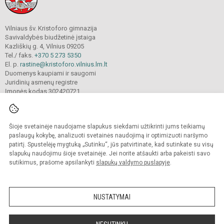
Vilniaus šv. Kristoforo gimnazija
Savivaldybės biudžetinė įstaiga
Kazliškių g. 4, Vilnius 09205
Tel./ faks.
+370 5 273 5350
El. p.
rastine@kristoforo.vilnius.lm.lt
Duomenys kaupiami ir saugomi
Juridinių asmenų registre
Įmonės kodas 302420721
Šioje svetainėje naudojame slapukus siekdami užtikrinti jums teikiamų
© 2024. Vilniaus šv. Kristoforo gimnazija. Visos teisės saugomos.
Kopijuoti turinį be raštiško įstaigos administracijos sutikimo griežtai draudžiama.
paslaugų kokybę, analizuoti svetainės naudojimą ir optimizuoti naršymo
patirtį. Spustelėję mygtuką „Sutinku“, jūs patvirtinate, kad sutinkate su visų
Prieinamumo paraiška
Slapukų valdymas
slapukų naudojimu šioje svetainėje. Jei norite atšaukti arba pakeisti savo
sutikimus, prašome apsilankyti
slapukų valdymo puslapyje
.
Sumanus būdas atnaujinti
mokyklos interneto
svetainę
NUSTATYMAI