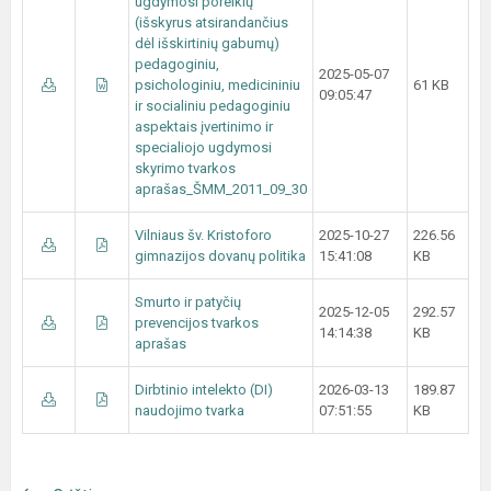
ugdymosi poreikių
(išskyrus atsirandančius
dėl išskirtinių gabumų)
pedagoginiu,
2025-05-07
psichologiniu, medicininiu
61 KB
09:05:47
ir socialiniu pedagoginiu
aspektais įvertinimo ir
specialiojo ugdymosi
skyrimo tvarkos
aprašas_ŠMM_2011_09_30
Vilniaus šv. Kristoforo
2025-10-27
226.56
gimnazijos dovanų politika
15:41:08
KB
Smurto ir patyčių
2025-12-05
292.57
prevencijos tvarkos
14:14:38
KB
aprašas
Dirbtinio intelekto (DI)
2026-03-13
189.87
naudojimo tvarka
07:51:55
KB