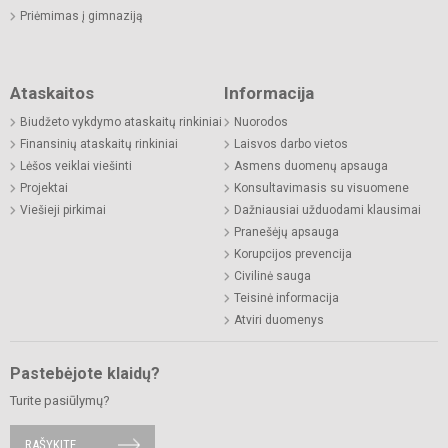
Priėmimas į gimnaziją
Ataskaitos
Informacija
Biudžeto vykdymo ataskaitų rinkiniai
Nuorodos
Finansinių ataskaitų rinkiniai
Laisvos darbo vietos
Lėšos veiklai viešinti
Asmens duomenų apsauga
Projektai
Konsultavimasis su visuomene
Viešieji pirkimai
Dažniausiai užduodami klausimai
Pranešėjų apsauga
Korupcijos prevencija
Civilinė sauga
Teisinė informacija
Atviri duomenys
Pastebėjote klaidų?
Turite pasiūlymų?
RAŠYKITE