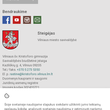
Bendraukime
Steigėjas
Vilniaus miesto savivaldybė
Vilniaus šv. Kristoforo gimnazija
Savivaldybės biudžetinė įstaiga
Kazliškių g. 4, Vilnius 09205
Tel./ faks.
+370 5 273 5350
El. p.
rastine@kristoforo.vilnius.lm.lt
Duomenys kaupiami ir saugomi
Juridinių asmenų registre
Įmonės kodas 302420721
Šioje svetainėje naudojame slapukus siekdami užtikrinti jums teikiamų
© 2024. Vilniaus šv. Kristoforo gimnazija. Visos teisės saugomos.
Kopijuoti turinį be raštiško įstaigos administracijos sutikimo griežtai draudžiama.
paslaugų kokybę, analizuoti svetainės naudojimą ir optimizuoti naršymo