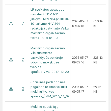
LR sveikatos apsaugos
ministro 2011-11-11
įsakymu Nr V-964 (2018-04-
2025-05-07
610.16
10 įsakymo Nr V-394
09:05:46
KB
redakcija) patvirtinto Vaikų
maitinimo organizavimo
tvarka_2018_04_10
Maitinimo organizavimo
Vilniaus miesto
savivaldybės bendrojo
2025-05-07
223.13
udgymo mokyklose
09:05:46
KB
tvarkos
aprašas_VMS_2017_12_20
Socialinės pedagoginės
pagalbos teikimo vaikui ir
2025-05-07
29.12
mokiniui tvarkos
09:05:47
KB
aprašas_ŠMM_2016_11_02
Mokinio specialiųjų