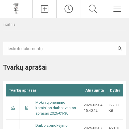
Paieška
Men
Titulinis
Tvarkų aprašai
Tvarkų aprašai
Atnaujinta
Dydis
Mokinių priėmimo
2026-02-04
122.11
komisijos darbo tvarkos
15:40:12
KB
aprašas 2026-01-30
Darbo apmokėjimo
2025-05-07
468.81