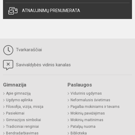
ATNAUJINIMŲ PRENUMERATA
Tvarkaraščiai
Savivaldybės vidinis kanalas
Gimnazija
Paslaugos
Apie gimnaziją
Vidurinis ugdymas
Ugdymo aplinka
Neformalusis švietimas
Filosofija, vizija, misija
Pagalba mokiniams ir tėvams
Pasiekimai
Mokinių pavėžėjimas
Gimnazijos simboliai
Mokinių maitinimas
Tradiciniai renginiai
Patalpų nuoma
Bendradarbiavimas
Biblioteka