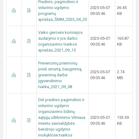
Pradinio, pagrindinio ir
vidurinio ugdymo
2025-05-07
36.45
programų
09:05:46
KB
aprašas_ŠMM_2023_04_20
Vaiko gerovės komisijos
sudarymo ir jos darbo
2025-05-07
165.87
organizavimo tvarkos
09:05:46
KB
aprašas_2021_09_15
Prevencinių priemonių
prieš smurtą, bauginimą,
2025-05-07
2.74
grasinimą darbe
09:05:46
MB
įgyvendinimo
tvarka_2021_09_08
Dėl pradinio pagrindinio ir
vidurinio ugdymo
organizavimo būtinų
sąlygų užtikrinimo Vilniaus
2025-05-07
153.59
miesto savivaldybės
09:05:46
KB
bendrojo ugdymo
mokyklose tvarkos