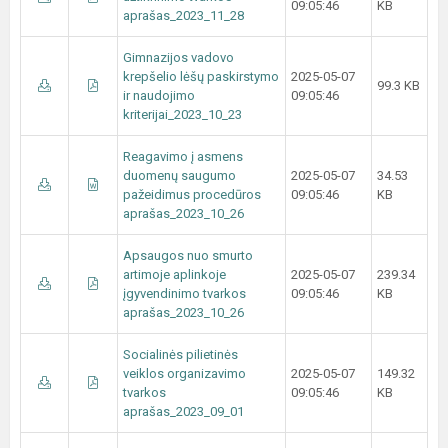
09:05:46
KB
aprašas_2023_11_28
Gimnazijos vadovo
krepšelio lėšų paskirstymo
2025-05-07
99.3 KB
ir naudojimo
09:05:46
kriterijai_2023_10_23
Reagavimo į asmens
duomenų saugumo
2025-05-07
34.53
pažeidimus procedūros
09:05:46
KB
aprašas_2023_10_26
Apsaugos nuo smurto
artimoje aplinkoje
2025-05-07
239.34
įgyvendinimo tvarkos
09:05:46
KB
aprašas_2023_10_26
Socialinės pilietinės
veiklos organizavimo
2025-05-07
149.32
tvarkos
09:05:46
KB
aprašas_2023_09_01