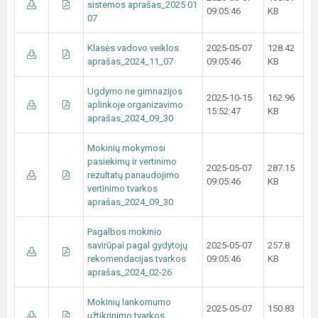
sistemos aprašas_2025 01
09:05:46
KB
07
Klasės vadovo veiklos
2025-05-07
128.42
aprašas_2024_11_07
09:05:46
KB
Ugdymo ne gimnazijos
2025-10-15
162.96
aplinkoje organizavimo
15:52:47
KB
aprašas_2024_09_30
Mokinių mokymosi
pasiekimų ir vertinimo
2025-05-07
287.15
rezultatų panaudojimo
09:05:46
KB
vertinimo tvarkos
aprašas_2024_09_30
Pagalbos mokinio
savirūpai pagal gydytojų
2025-05-07
257.8
rekomendacijas tvarkos
09:05:46
KB
aprašas_2024_02-26
Mokinių lankomumo
2025-05-07
150.83
užtikrinimo tvarkos