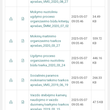
aprašas_VMS_2020_08_27
Mokymo nuotoliniu
ugdymo proceso
2025-05-07
34.49
organizavimo būdu kriterijų
09:05:46
KB
aprašas_ŠMM_2020_07_02
Mokinių maitinimo
2025-05-07
559.72
organizavimo tvarkos
09:05:46
KB
aprašas_2020_03_27
Ugdymo proceso
2025-05-07
446.16
organizavimo nuotoliniu
09:05:46
KB
būdu tvarka_2020_03_24
Socialinės paramos
2025-05-07
266.33
mokiniams teikimo tvarkos
09:05:46
KB
aprašas_VMS_2019_06_19
Vaizdo stebėjimo kamerų
naudojimo ir vaizdo
2025-05-07
47.5 KB
duomenų tvarkymo tvarkos
09:05:46
aprašas_2019_03_15