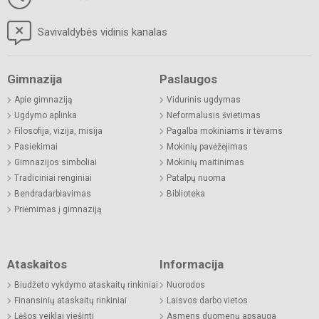
Savivaldybės vidinis kanalas
Gimnazija
Paslaugos
Apie gimnaziją
Vidurinis ugdymas
Ugdymo aplinka
Neformalusis švietimas
Filosofija, vizija, misija
Pagalba mokiniams ir tėvams
Pasiekimai
Mokinių pavėžėjimas
Gimnazijos simboliai
Mokinių maitinimas
Tradiciniai renginiai
Patalpų nuoma
Bendradarbiavimas
Biblioteka
Priėmimas į gimnaziją
Ataskaitos
Informacija
Biudžeto vykdymo ataskaitų rinkiniai
Nuorodos
Finansinių ataskaitų rinkiniai
Laisvos darbo vietos
Lėšos veiklai viešinti
Asmens duomenų apsauga