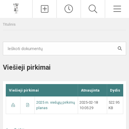
Paieška
Men
Titulinis
Viešieji pirkimai
Viešieji pirkimai
Atnaujinta
Dydis
2025 m. viešųjų pirkimų
2025-02-18
522.95
planas
10:05:29
KB