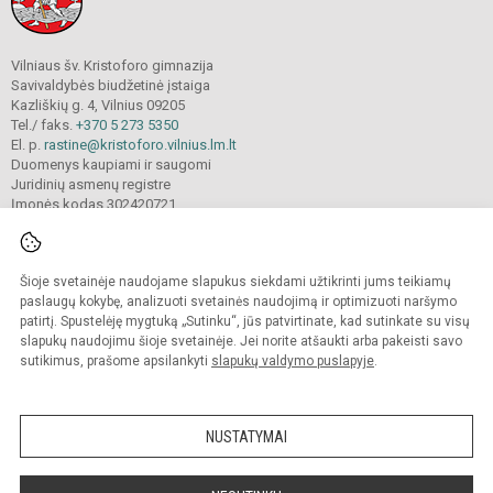
Vilniaus šv. Kristoforo gimnazija
Savivaldybės biudžetinė įstaiga
Kazliškių g. 4, Vilnius 09205
Tel./ faks.
+370 5 273 5350
El. p.
rastine@kristoforo.vilnius.lm.lt
Duomenys kaupiami ir saugomi
Juridinių asmenų registre
Įmonės kodas 302420721
Šioje svetainėje naudojame slapukus siekdami užtikrinti jums teikiamų
© 2024. Vilniaus šv. Kristoforo gimnazija. Visos teisės saugomos.
Kopijuoti turinį be raštiško įstaigos administracijos sutikimo griežtai draudžiama.
paslaugų kokybę, analizuoti svetainės naudojimą ir optimizuoti naršymo
patirtį. Spustelėję mygtuką „Sutinku“, jūs patvirtinate, kad sutinkate su visų
Prieinamumo paraiška
Slapukų valdymas
slapukų naudojimu šioje svetainėje. Jei norite atšaukti arba pakeisti savo
sutikimus, prašome apsilankyti
slapukų valdymo puslapyje
.
Sumanus būdas atnaujinti
mokyklos interneto
svetainę
NUSTATYMAI