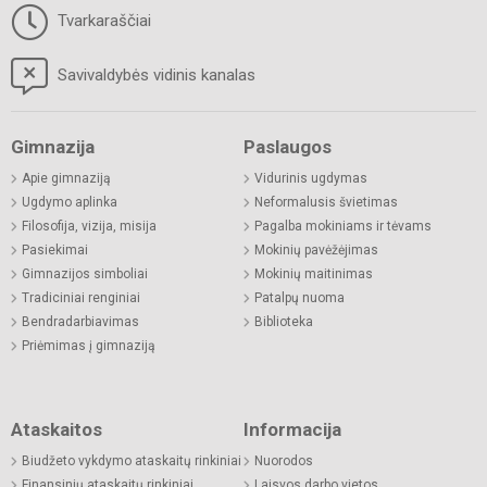
Tvarkaraščiai
Savivaldybės vidinis kanalas
Gimnazija
Paslaugos
Apie gimnaziją
Vidurinis ugdymas
Ugdymo aplinka
Neformalusis švietimas
Filosofija, vizija, misija
Pagalba mokiniams ir tėvams
Pasiekimai
Mokinių pavėžėjimas
Gimnazijos simboliai
Mokinių maitinimas
Tradiciniai renginiai
Patalpų nuoma
Bendradarbiavimas
Biblioteka
Priėmimas į gimnaziją
Ataskaitos
Informacija
Biudžeto vykdymo ataskaitų rinkiniai
Nuorodos
Finansinių ataskaitų rinkiniai
Laisvos darbo vietos