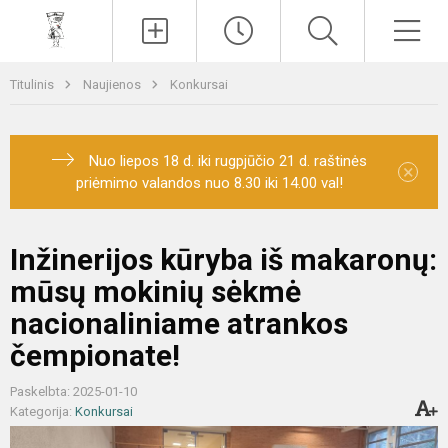
Paieška
Men
Titulinis
Naujienos
Konkursai
Nuo liepos 18 d. iki rugpjūčio 21 d. raštinės
×
priėmimo valandos nuo 8.30 iki 14.00 val!
Inžinerijos kūryba iš makaronų:
mūsų mokinių sėkmė
nacionaliniame atrankos
čempionate!
Paskelbta: 2025-01-10
Kategorija:
Konkursai