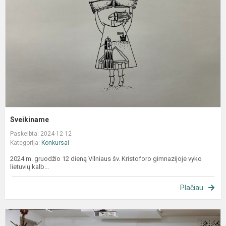
Sveikiname
Paskelbta: 2024-12-12
Kategorija:
Konkursai
2024 m. gruodžio 12 dieną Vilniaus šv. Kristoforo gimnazijoje vyko
lietuvių kalb...
Plačiau
K