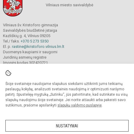
Vilniaus miesto savivaldybė
Vilniaus šv. Kristoforo gimnazija
Savivaldybės biudžetinė įstaiga
Kazliškių g. 4, Vilnius 09205
Tel./ faks.
+370 5 273 5350
El. p.
rastine@kristoforo.vilnius.lm.lt
Duomenys kaupiami ir saugomi
Juridinių asmenų registre
Įmonės kodas 302420721
Šioje svetainėje naudojame slapukus siekdami užtikrinti jums teikiamų
© 2024. Vilniaus šv. Kristoforo gimnazija. Visos teisės saugomos.
Kopijuoti turinį be raštiško įstaigos administracijos sutikimo griežtai draudžiama.
paslaugų kokybę, analizuoti svetainės naudojimą ir optimizuoti naršymo
patirtį. Spustelėję mygtuką „Sutinku“, jūs patvirtinate, kad sutinkate su visų
Prieinamumo paraiška
Slapukų valdymas
slapukų naudojimu šioje svetainėje. Jei norite atšaukti arba pakeisti savo
sutikimus, prašome apsilankyti
slapukų valdymo puslapyje
.
Sumanus būdas atnaujinti
mokyklos interneto
svetainę
NUSTATYMAI