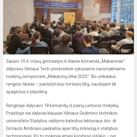
Sausio 10 d. mūsų gimnazijos Ic klasės komanda „Makaronės“
dalyvavo Vilniaus Tech universitete vykusiame nacionaliniame
mokinių čempionate „Makaronų tiltai 2025“. Šio unikalaus
renginio tikslas – pastatyti kuo tvirtesnį tiltą, naudojant tik
spagečius ir plastiliną.
Renginyje dalyvavo 18 komandų iš įvairių Lietuvos mokyklų.
Pradžioje visi dalyviai klausėsi Vilniaus Gedimino technikos
universiteto Statybos valdymo katedros lektoriaus doc. dr.
Gintauto Ambraso paskaitos apie tiltų inžineriją ir statybos
technologijas. Po to mokiniai ėmėsi kūrybinio iššūkio – per