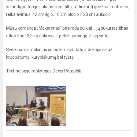
valandą jie turėjo sukonstruoti tiltą, atitinkantį griežtus matmenų
reikalavimus: 42 cm ilgio, 10 cm pločio ir 20 cm aukščio.
Mūsų komanda „Makaronės“ pasirodė puikiai – jų sukurtas tiltas
atlaikė net 3,5 kg apkrovą ir pelnė garbingą 2-ąją vietą!
Sveikiname mokinius su puikiu rezultatu ir dėkojame už
kruopštumą, kūrybiškumą bei ryžtą!
Technologijų mokytojas Denis Potapčik