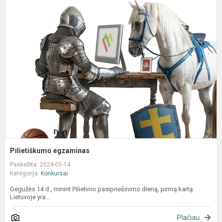
P
e
Pilietiškumo egzaminas
Paskelbta: 2024-05-14
Kategorija:
Konkursai
Gegužės 14 d., minint Pilietinio pasipriešinimo dieną, pirmą kartą
Lietuvoje yra...
Plačiau