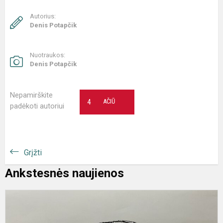
Autorius:
Denis Potapčik
Nuotraukos:
Denis Potapčik
Nepamirškite
4
AČIŪ
padėkoti autoriui
Grįžti
Ankstesnės naujienos
S