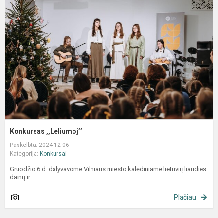
,
Konkursas ,,Leliumoj’’
Paskelbta: 2024-12-06
Kategorija:
Konkursai
Gruodžio 6 d. dalyvavome Vilniaus miesto kalėdiniame lietuvių liaudies
dainų ir...
Plačiau